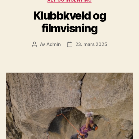
Klubbkveld og
filmvisning
Av
Admin
23. mars 2025
Innleggsforfatter
Publiseringsdato