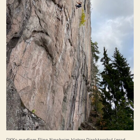
DKKs medlem Eline Næsheim klatrer Direkterekyl (grad