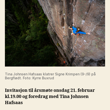
Tina Johnsen Hafsaas klatrer Signe Krimpen (9-/9) på
Bergflødt. Foto: Kyrre Buxrud
Invitasjon til årsmøte onsdag 21. februar
kl.19.00 og foredrag med Tina Johnsen
Hafsaas