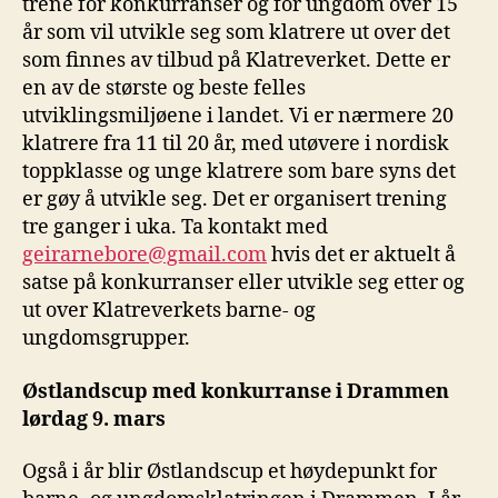
trene for konkurranser og for ungdom over 15
år som vil utvikle seg som klatrere ut over det
som finnes av tilbud på Klatreverket. Dette er
en av de største og beste felles
utviklingsmiljøene i landet. Vi er nærmere 20
klatrere fra 11 til 20 år, med utøvere i nordisk
toppklasse og unge klatrere som bare syns det
er gøy å utvikle seg. Det er organisert trening
tre ganger i uka. Ta kontakt med
geirarnebore@gmail.com
hvis det er aktuelt å
satse på konkurranser eller utvikle seg etter og
ut over Klatreverkets barne- og
ungdomsgrupper.
Østlandscup med konkurranse i Drammen
lørdag 9. mars
Også i år blir Østlandscup et høydepunkt for