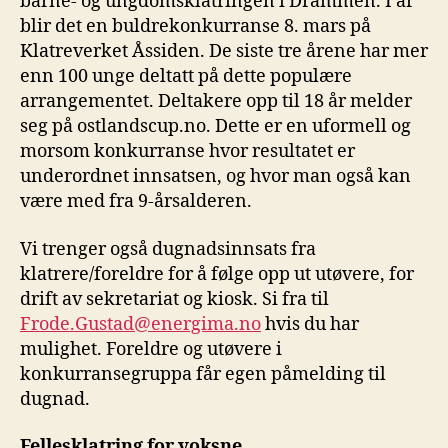
barne- og ungdomsklatringen i Drammen. I år
blir det en buldrekonkurranse 8. mars på
Klatreverket Åssiden. De siste tre årene har mer
enn 100 unge deltatt på dette populære
arrangementet. Deltakere opp til 18 år melder
seg på ostlandscup.no. Dette er en uformell og
morsom konkurranse hvor resultatet er
underordnet innsatsen, og hvor man også kan
være med fra 9-årsalderen.
Vi trenger også dugnadsinnsats fra
klatrere/foreldre for å følge opp ut utøvere, for
drift av sekretariat og kiosk. Si fra til
Frode.Gustad@energima.no
hvis du har
mulighet. Foreldre og utøvere i
konkurransegruppa får egen påmelding til
dugnad.
Fellesklatring for voksne