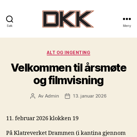
Søk
Meny
DKK
-
Kategorier
ALT OG INGENTING
Drammen
Velkommen til årsmøte
Klatreklubb
og filmvisning
Av
Admin
13. januar 2026
Innleggsforfatter
Publiseringsdato
11. februar 2026 klokken 19
På Klatreverket Drammen (i kantina gjennom