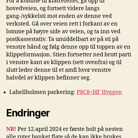
For å komme til klatrefeltet, gå opp til
hovedveien, og fortsett videre langs
gang-/sykkelsti mot enden av denne ved
verksted. Gå over veien rett i forkant av en
lomme på høyre side av veien, og ta inn ved
postkassestativ. Ta umiddelbart av på sti på
venstre hånd og følg denne opp til toppen av en
klippeformasjon. Stien fortsetter ned brutt parti
i venstre kant av klippen (sett ovenfra) og til
slutt leder denne til et amfi hvor venstre
halvdel av klippen befinner seg.
Lahellholmen parkering:
P8C8+HF Hyggen
Endringer
NB!
Per 12.april 2024 er første bolt på nesten
alle ruter banket flate så de kan ikke brukes.