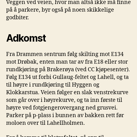
Veggen ved veien, hvor man altså ikke må finne
på å parkere, byr også på noen skikkelige
godbiter.
Adkomst
Fra Drammen sentrum følg skilting mot E134
mot Drøbak, enten man tar av fra E18 eller stor
rundkjøring på Brakerøya (ved CC kjøpesenter).
Følg E134 ut forbi Gullaug-feltet og Lahell, og ta
til høyre i rundkjøring til Hyggen og
Klokkarstua. Veien følger en slak venstrekurve
som går over i høyrekurve, og ta inn første til
høyre ved fotgjengerovergang ned grusvei.
Parker på p-plass i bunnen av bakken rett før
moloen over til Lahellholmen.