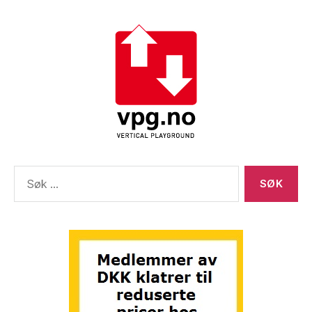
Søk
etter: