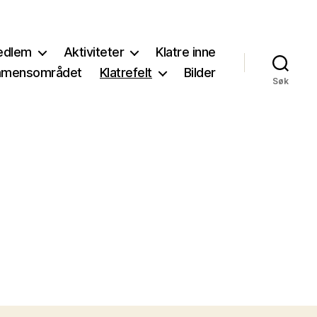
medlem
Aktiviteter
Klatre inne
ammensområdet
Klatrefelt
Bilder
Søk