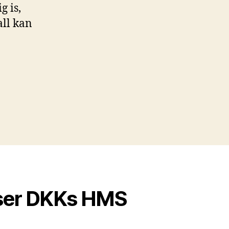
g is,
all kan
ser DKKs HMS