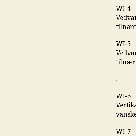
WI-4
Vedvar
tilnær
WI-5
Vedvar
tilnær
.
WI-6
Vertik
vanske
WI-7