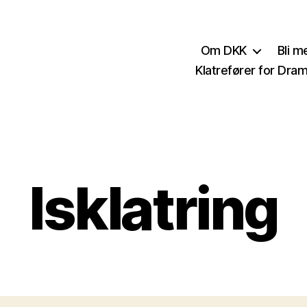
Om DKK
Bli 
Klatrefører for Dr
Isklatring