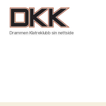
DKK
Drammen Klatreklubb sin nettside
-
Drammen
Klatreklubb