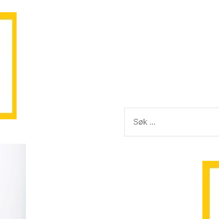
Søk
etter: