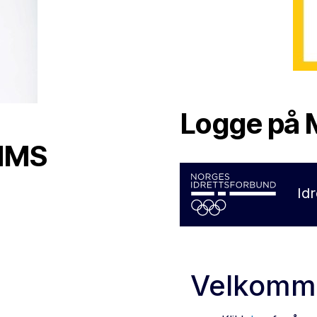
Logge på M
 HMS