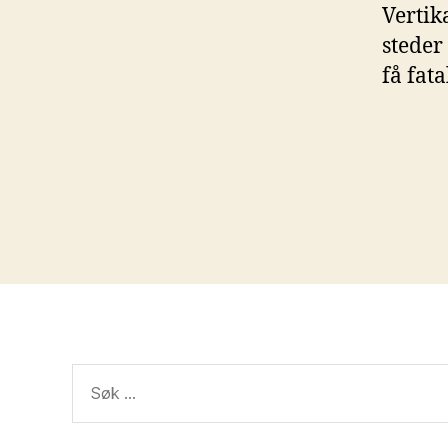
Vertik
steder
få fat
Søk
etter: