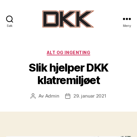
Søk
Meny
DKK
-
Drammen
Klatreklubb
Kategorier
ALT OG INGENTING
Slik hjelper DKK
klatremiljøet
Av
Admin
29. januar 2021
Innleggsforfatter
Publiseringsdato