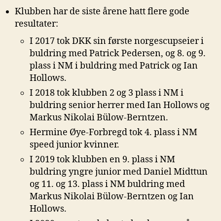
Klubben har de siste årene hatt flere gode
resultater:
I 2017 tok DKK sin første norgescupseier i
buldring med Patrick Pedersen, og 8. og 9.
plass i NM i buldring med Patrick og Ian
Hollows.
I 2018 tok klubben 2 og 3 plass i NM i
buldring senior herrer med Ian Hollows og
Markus Nikolai Bülow-Berntzen.
Hermine Øye-Forbregd tok 4. plass i NM
speed junior kvinner.
I 2019 tok klubben en 9. plass i NM
buldring yngre junior med Daniel Midttun
og 11. og 13. plass i NM buldring med
Markus Nikolai Bülow-Berntzen og Ian
Hollows.