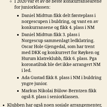
I 2020 var et av de beste konkurranseårene
for juniorklassen:
Daniel Midttun fikk delt førsteplass i
norgescupen i buldring, og vant en av
konkurransene og fikk 4. plass i NM
Daniel Midttun fikk 3. plass i
Norgescup sammenlagt ledklatring.
Oscar Hole Gjengedal, som har trent
med DKK og konkurrert for Røyken og
Hurum klatreklubb, fikk 6. plass. Pga
koronatiltak ble det ikke arrangert NM
i led.
Ada Gustad fikk 8. plass i NM i buldring
yngre junior.
Markus Nikolai Bülow-Berntzen fikk
også 8. plass i seniorklassen.
Klubben har også noen sosiale arrangementer,