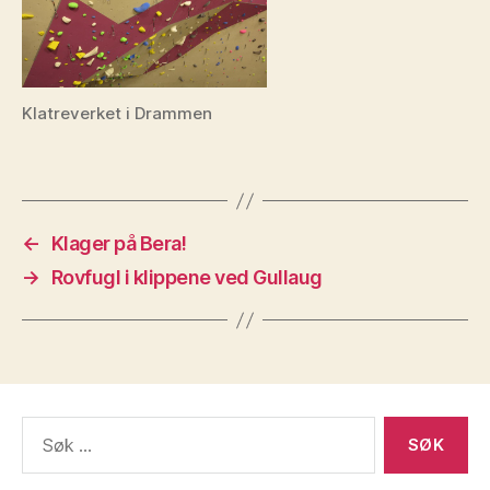
Klatreverket i Drammen
←
Klager på Bera!
→
Rovfugl i klippene ved Gullaug
Søk
etter: