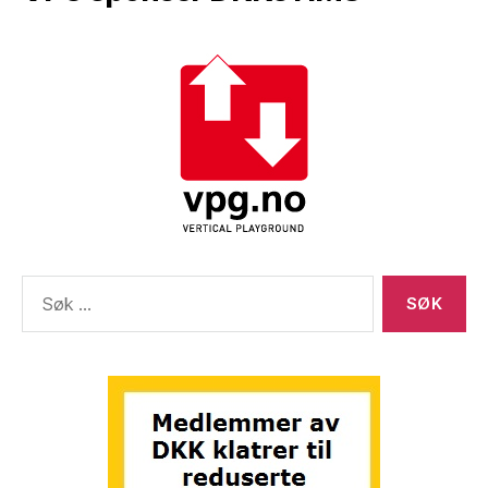
Søk
etter: