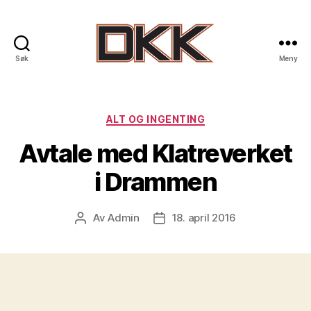
Søk
Meny
DKK
-
Drammen
Klatreklubb
Kategorier
ALT OG INGENTING
Avtale med Klatreverket
i Drammen
Av
Admin
18. april 2016
Innleggsforfatter
Publiseringsdato