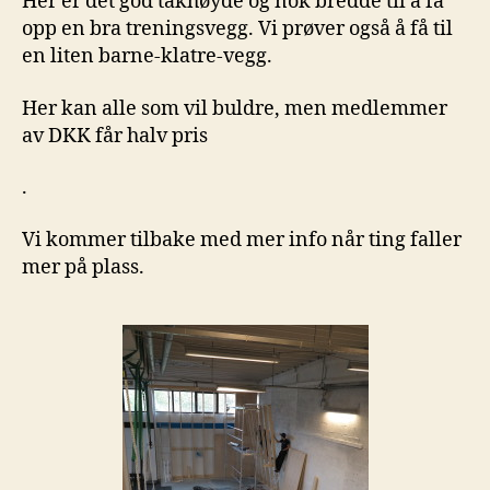
Her er det god takhøyde og nok bredde til å få
opp en bra treningsvegg. Vi prøver også å få til
en liten barne-klatre-vegg.
Her kan alle som vil buldre, men medlemmer
av DKK får halv pris
.
Vi kommer tilbake med mer info når ting faller
mer på plass.