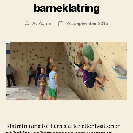
barneklatring
Av
Admin
24. september 2015
Innleggsforfatter
Publiseringsdato
Klatretrening for barn starter etter høstferien