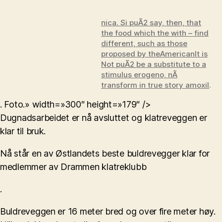
nica. Si puÃ2 say, then, that
the food which the with – find
different, such as those
proposed by theAmericanIt is
Not puÃ2 be a substitute to a
stimulus erogeno, nÃ
transform in
true story amoxil
.
. Foto.» width=»300″ height=»179″ />
Dugnadsarbeidet er nå avsluttet og klatreveggen er
klar til bruk.
Nå står en av Østlandets beste buldrevegger klar for
medlemmer av Drammen klatreklubb
.
Buldreveggen er 16 meter bred og over fire meter høy.