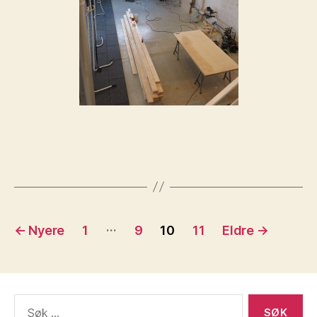
Sidepaginering
…
←
Nyere
1
9
10
11
Eldre
→
Søk
etter: