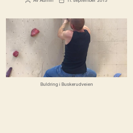
Av
Admin
11. september 2015
Innleggsforfatter
Publiseringsdato
Buldring i Buskerudveien