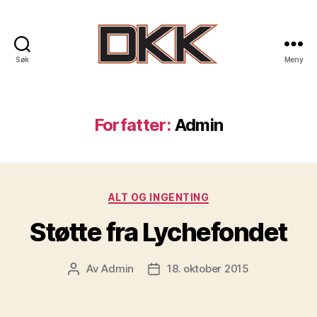
Søk
Meny
DKK
-
Drammen
Klatreklubb
Forfatter:
Admin
Kategorier
ALT OG INGENTING
Støtte fra Lychefondet
Av
Admin
18. oktober 2015
Innleggsforfatter
Publiseringsdato