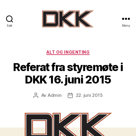
Søk
Meny
DKK
-
Drammen
Klatreklubb
Kategorier
ALT OG INGENTING
Referat fra styremøte i
DKK 16. juni 2015
Av
Admin
22. juni 2015
Innleggsforfatter
Publiseringsdato