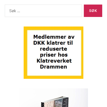
Søk
etter: