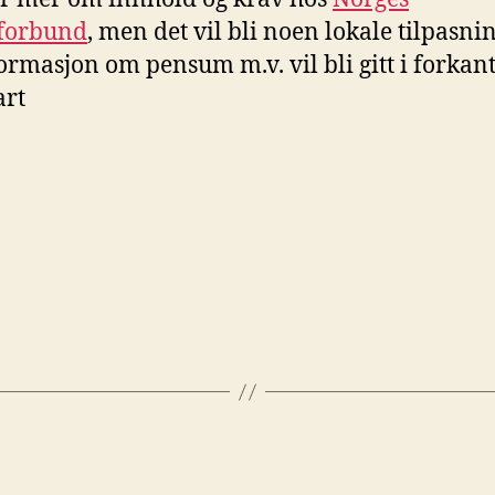
eforbund
, men det vil bli noen lokale tilpasnin
ormasjon om pensum m.v. vil bli gitt i forkan
art