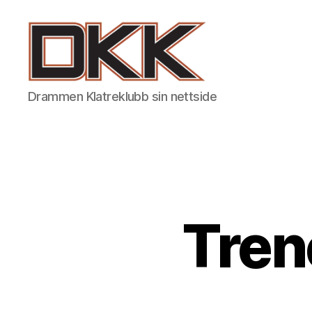
DKK
Drammen Klatreklubb sin nettside
-
Drammen
Klatreklubb
Tren