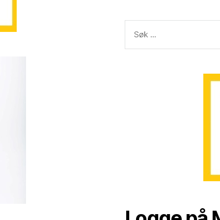
Søk
etter:
Logge på M