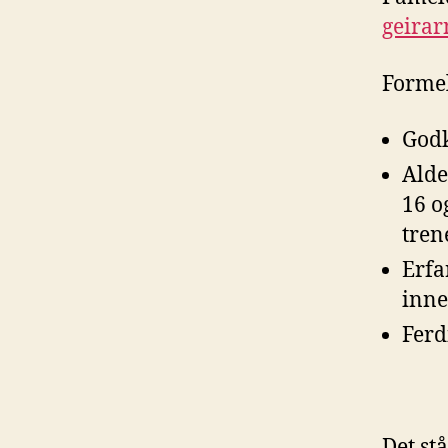
geira
Formel
Godk
Alde
16 o
tren
Erfa
inne 
Ferd
Det st