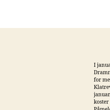
I janu
Dramme
for m
Klatre
januar 
koster
Påmeld