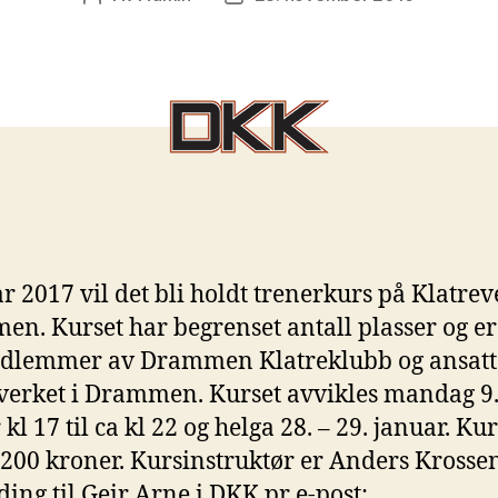
ar 2017 vil det bli holdt trenerkurs på Klatrev
n. Kurset har begrenset antall plasser og er
edlemmer av Drammen Klatreklubb og ansatt
verket i Drammen. Kurset avvikles mandag 9
kl 17 til ca kl 22 og helga 28. – 29. januar. Kur
 200 kroner. Kursinstruktør er Anders Krossen
ing til Geir Arne i DKK pr e-post: