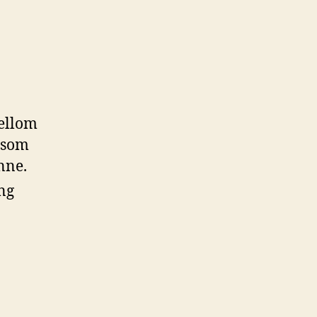
mellom
g som
nne.
ng