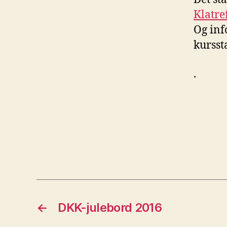
Klatr
Og inf
kursst
.
←
DKK-julebord 2016