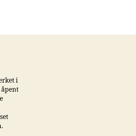
erket i
 åpent
e
.
set
.