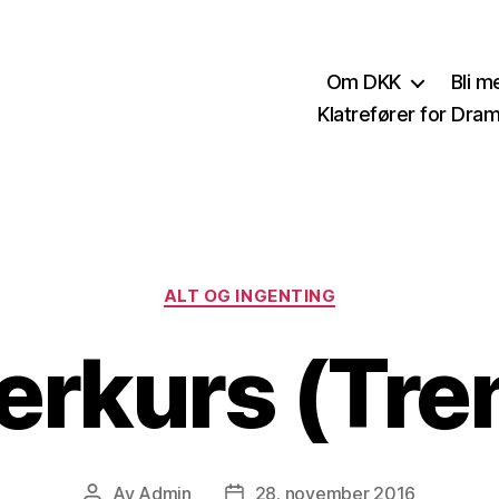
Om DKK
Bli 
Klatrefører for Dr
Kategorier
ALT OG INGENTING
erkurs (Tren
Av
Admin
28. november 2016
Innleggsforfatter
Publiseringsdato