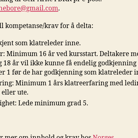
rnebore@gmail.com
.
l kompetanse/krav for å delta:
jent som klatreleder inne.
r: Minimum 16 år ved kursstart. Deltakere 
g 18 år vil ikke kunne få endelig godkjennin
er 1 før de har godkjenning som klatreleder i
ring: Minimum 1 års klatreerfaring med ledi
eller ute.
ighet: Lede minimum grad 5.
år mer om innhold og krav hos
Norges