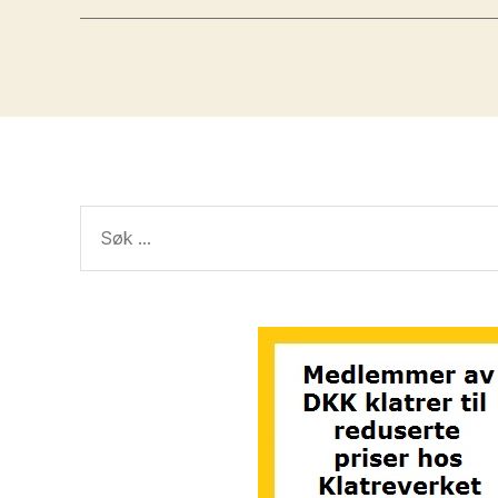
Søk
etter: